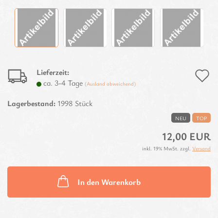
Lieferzeit:
A
ca. 3-4 Tage
(Ausland abweichend)
d
Lagerbestand:
1998
Stück
M
NEU
TOP
12,00 EUR
inkl. 19% MwSt. zzgl.
Versand
In den Warenkorb