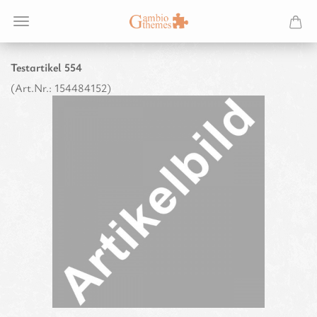
Te­st­ar­ti­kel 554
(Art.Nr.:
154484152
)