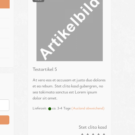
Te­st­ar­ti­kel 5
At vero eos et ac­cu­sam et justo duo do­lo­res
et ea rebum. Stet clita kasd gu­ber­gren, no
sea ta­ki­ma­ta sanc­tus est Lorem ipsum
dolor sit amet.
Lieferzeit:
ca. 3-4 Tage
(Ausland abweichend)
Stet clita kasd