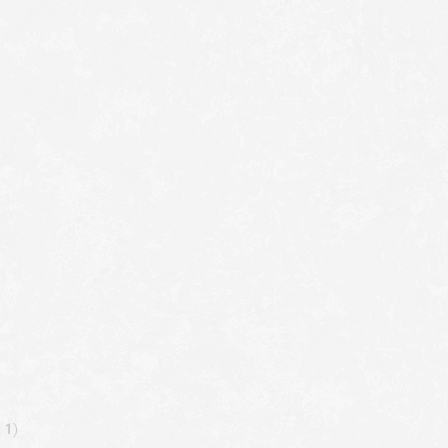
t
1
)