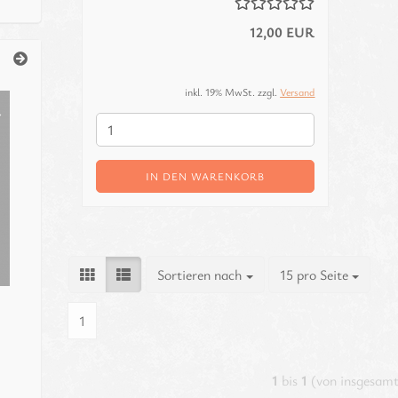
12,00 EUR
inkl. 19% MwSt. zzgl.
Versand
IN DEN WARENKORB
Sortieren nach
pro Seite
Sortieren nach
15 pro Seite
1
1
bis
1
(von insgesam