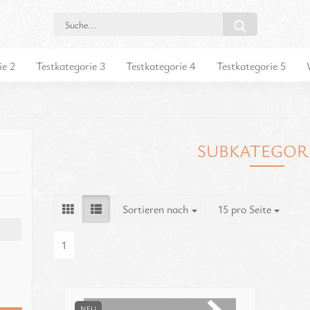
Suche...
ie 2
Testkategorie 3
Testkategorie 4
Testkategorie 5
SUBKATEGORI
Sortieren nach
pro Seite
Sortieren nach
15 pro Seite
1
NEU