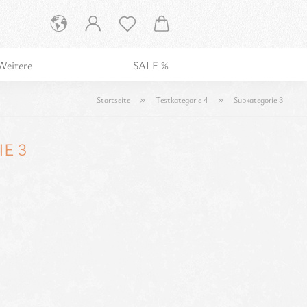
Weitere
SALE %
»
»
Startseite
Testkategorie 4
Subkategorie 3
E 3