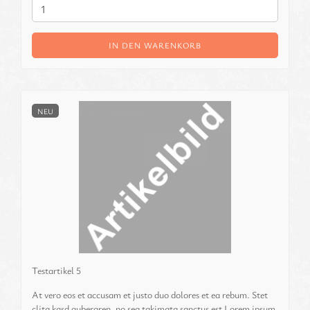
IN DEN WARENKORB
NEU
Te­st­ar­ti­kel 5
At vero eos et ac­cu­sam et justo duo do­lo­res et ea rebum. Stet
clita kasd gu­ber­gren, no sea ta­ki­ma­ta sanc­tus est Lorem ipsum