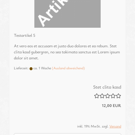
Te­st­ar­ti­kel 5
At vero eos et ac­cu­sam et justo duo do­lo­res et ea rebum. Stet
clita kasd gu­ber­gren, no sea ta­ki­ma­ta sanc­tus est Lorem ipsum
dolor sit amet.
Lieferzeit:
ca. 1 Woche
(Ausland abweichend)
Stet clita kasd
12,00 EUR
inkl. 19% MwSt. zzgl.
Versand