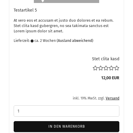
Te­st­ar­ti­kel 5
At vero eos et ac­cu­sam et justo duo do­lo­res et ea rebum.
Stet clita kasd gu­ber­gren, no sea ta­ki­ma­ta sanc­tus est
Lorem ipsum dolor sit amet.
Lieferzeit:
ca. 2 Wochen
(Ausland abweichend)
Stet clita kasd
12,00 EUR
inkl. 19% MwSt. zzgl.
Versand
IN DEN WARENKORB