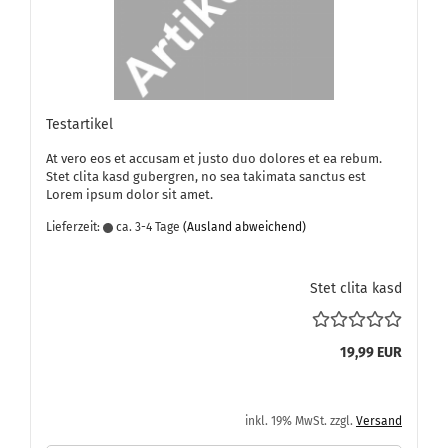
Te­st­ar­ti­kel
At vero eos et ac­cu­sam et justo duo do­lo­res et ea rebum.
Stet clita kasd gu­ber­gren, no sea ta­ki­ma­ta sanc­tus est
Lorem ipsum dolor sit amet.
Lieferzeit:
ca. 3-4 Tage
(Ausland abweichend)
Stet clita kasd
19,99 EUR
inkl. 19% MwSt. zzgl.
Versand