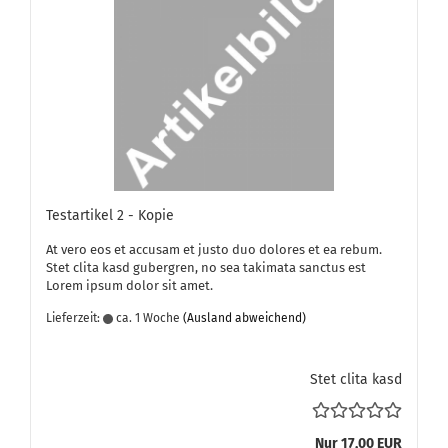
Te­st­ar­ti­kel 2 - Kopie
At vero eos et ac­cu­sam et justo duo do­lo­res et ea rebum.
Stet clita kasd gu­ber­gren, no sea ta­ki­ma­ta sanc­tus est
Lorem ipsum dolor sit amet.
Lieferzeit:
ca. 1 Woche
(Ausland abweichend)
Stet clita kasd
Nur 17,00 EUR