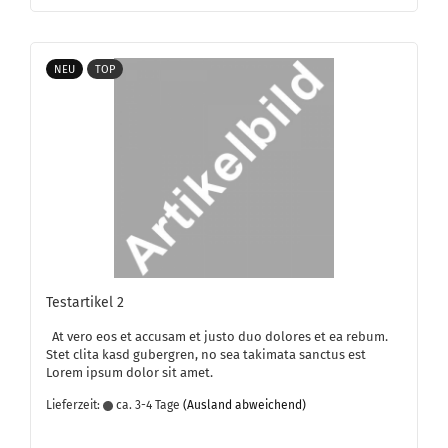
NEU
TOP
Te­st­ar­ti­kel 2
At vero eos et ac­cu­sam et justo duo do­lo­res et ea rebum.
Stet clita kasd gu­ber­gren, no sea ta­ki­ma­ta sanc­tus est
Lorem ipsum dolor sit amet.
Lieferzeit:
ca. 3-4 Tage
(Ausland abweichend)