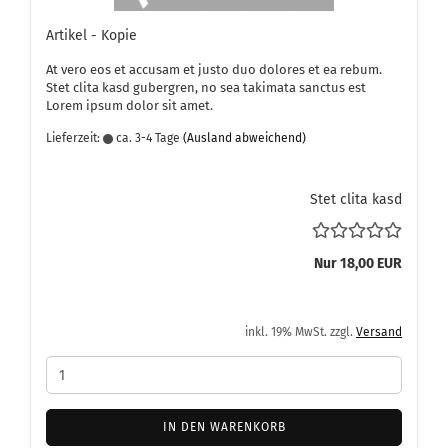
Ar­ti­kel - Kopie
At vero eos et ac­cu­sam et justo duo do­lo­res et ea rebum.
Stet clita kasd gu­ber­gren, no sea ta­ki­ma­ta sanc­tus est
Lorem ipsum dolor sit amet.
Lieferzeit:
ca. 3-4 Tage
(Ausland abweichend)
Stet clita kasd
Nur 18,00 EUR
inkl. 19% MwSt. zzgl.
Versand
IN DEN WARENKORB