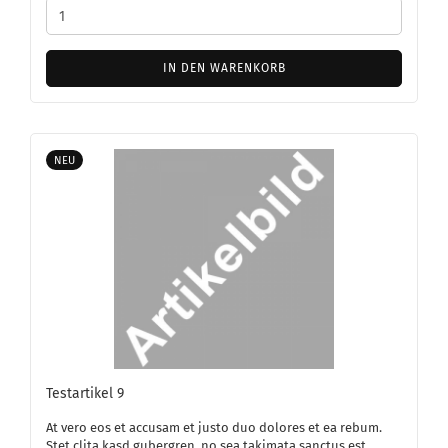
IN DEN WARENKORB
NEU
Te­st­ar­ti­kel 9
At vero eos et ac­cu­sam et justo duo do­lo­res et ea rebum.
Stet clita kasd gu­ber­gren, no sea ta­ki­ma­ta sanc­tus est