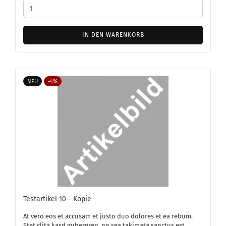
IN DEN WARENKORB
NEU
-4%
Te­st­ar­ti­kel 10 - Kopie
At vero eos et ac­cu­sam et justo duo do­lo­res et ea rebum.
Stet clita kasd gu­ber­gren, no sea ta­ki­ma­ta sanc­tus est