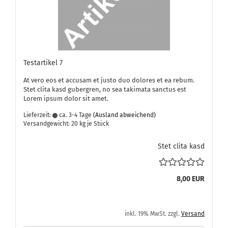
Te­st­ar­ti­kel 7
At vero eos et ac­cu­sam et justo duo do­lo­res et ea rebum.
Stet clita kasd gu­ber­gren, no sea ta­ki­ma­ta sanc­tus est
Lorem ipsum dolor sit amet.
Lieferzeit:
ca. 3-4 Tage
(Ausland abweichend)
Versandgewicht:
20
kg je Stück
Stet clita kasd
8,00 EUR
inkl. 19% MwSt. zzgl.
Versand