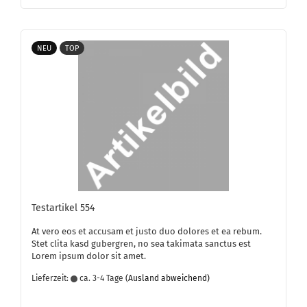
NEU
TOP
Te­st­ar­ti­kel 554
At vero eos et ac­cu­sam et justo duo do­lo­res et ea rebum.
Stet clita kasd gu­ber­gren, no sea ta­ki­ma­ta sanc­tus est
Lorem ipsum dolor sit amet.
Lieferzeit:
ca. 3-4 Tage
(Ausland abweichend)