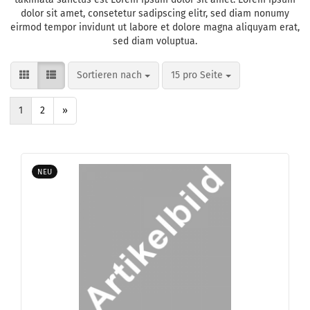
dolor sit amet, consetetur sadipscing elitr, sed diam nonumy
eirmod tempor invidunt ut labore et dolore magna aliquyam erat,
sed diam voluptua.
Sortieren nach
pro Seite
Sortieren nach
15 pro Seite
1
2
»
NEU