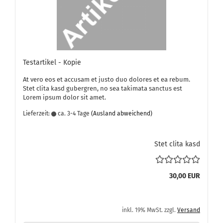
Te­st­ar­ti­kel - Kopie
At vero eos et ac­cu­sam et justo duo do­lo­res et ea rebum.
Stet clita kasd gu­ber­gren, no sea ta­ki­ma­ta sanc­tus est
Lorem ipsum dolor sit amet.
Lieferzeit:
ca. 3-4 Tage
(Ausland abweichend)
Stet clita kasd
30,00 EUR
inkl. 19% MwSt. zzgl.
Versand