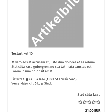
Te­st­ar­ti­kel 10
At vero eos et ac­cu­sam et justo duo do­lo­res et ea rebum.
Stet clita kasd gu­ber­gren, no sea ta­ki­ma­ta sanc­tus est
Lorem ipsum dolor sit amet.
Lieferzeit:
ca. 3-4 Tage
(Ausland abweichend)
Versandgewicht:
5
kg je Stück
Stet clita kasd
21,00 EUR