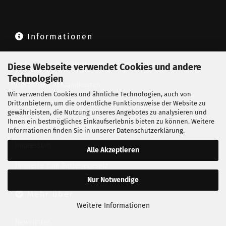
Informationen
Widerrufsrecht & Muster-Widerrufsformular
Diese Webseite verwendet Cookies und andere
Technologien
Liefer- und Versandkosten
Wir verwenden Cookies und ähnliche Technologien, auch von
Drittanbietern, um die ordentliche Funktionsweise der Website zu
AGB
gewährleisten, die Nutzung unseres Angebotes zu analysieren und
Ihnen ein bestmögliches Einkaufserlebnis bieten zu können. Weitere
Privatsphäre und Datenschutz
Informationen finden Sie in unserer
Datenschutzerklärung
.
Impressum
Alle Akzeptieren
Hinweise zum Batteriegesetz
Nur Notwendige
Mehr über
Weitere Informationen
Newsletter