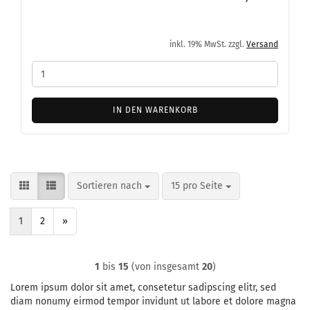
inkl. 19% MwSt. zzgl.
Versand
IN DEN WARENKORB
Sortieren nach
pro Seite
Sortieren nach
15 pro Seite
1
2
»
1
bis
15
(von insgesamt
20
)
Lorem ipsum dolor sit amet, consetetur sadipscing elitr, sed
diam nonumy eirmod tempor invidunt ut labore et dolore magna