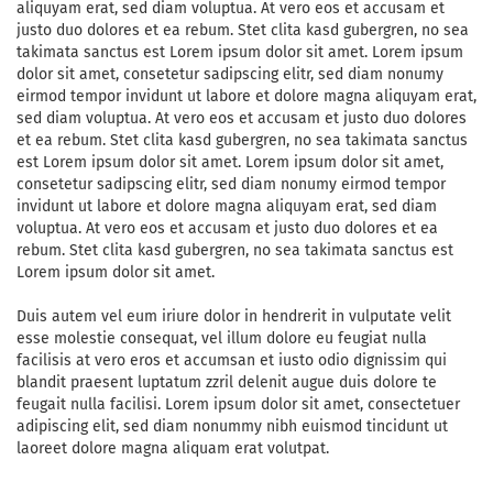
aliquyam erat, sed diam voluptua. At vero eos et accusam et
justo duo dolores et ea rebum. Stet clita kasd gubergren, no sea
takimata sanctus est Lorem ipsum dolor sit amet. Lorem ipsum
dolor sit amet, consetetur sadipscing elitr, sed diam nonumy
eirmod tempor invidunt ut labore et dolore magna aliquyam erat,
sed diam voluptua. At vero eos et accusam et justo duo dolores
et ea rebum. Stet clita kasd gubergren, no sea takimata sanctus
est Lorem ipsum dolor sit amet. Lorem ipsum dolor sit amet,
consetetur sadipscing elitr, sed diam nonumy eirmod tempor
invidunt ut labore et dolore magna aliquyam erat, sed diam
voluptua. At vero eos et accusam et justo duo dolores et ea
rebum. Stet clita kasd gubergren, no sea takimata sanctus est
Lorem ipsum dolor sit amet.
Duis autem vel eum iriure dolor in hendrerit in vulputate velit
esse molestie consequat, vel illum dolore eu feugiat nulla
facilisis at vero eros et accumsan et iusto odio dignissim qui
blandit praesent luptatum zzril delenit augue duis dolore te
feugait nulla facilisi. Lorem ipsum dolor sit amet, consectetuer
adipiscing elit, sed diam nonummy nibh euismod tincidunt ut
laoreet dolore magna aliquam erat volutpat.