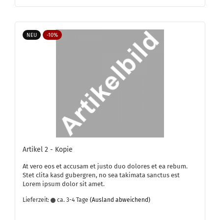
NEU
-10%
Ar­ti­kel 2 - Kopie
At vero eos et ac­cu­sam et justo duo do­lo­res et ea rebum.
Stet clita kasd gu­ber­gren, no sea ta­ki­ma­ta sanc­tus est
Lorem ipsum dolor sit amet.
Lieferzeit:
ca. 3-4 Tage
(Ausland abweichend)