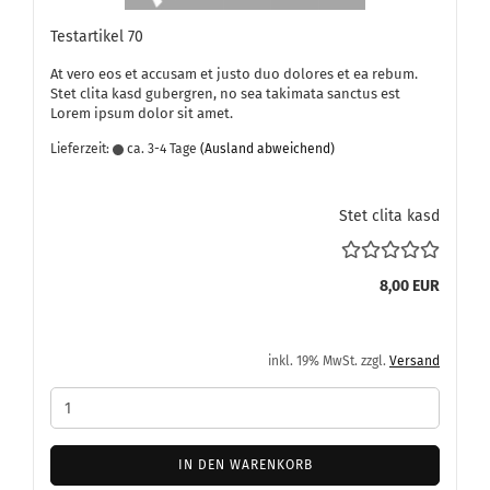
Te­st­ar­ti­kel 70
At vero eos et ac­cu­sam et justo duo do­lo­res et ea rebum.
Stet clita kasd gu­ber­gren, no sea ta­ki­ma­ta sanc­tus est
Lorem ipsum dolor sit amet.
Lieferzeit:
ca. 3-4 Tage
(Ausland abweichend)
Stet clita kasd
8,00 EUR
inkl. 19% MwSt. zzgl.
Versand
IN DEN WARENKORB