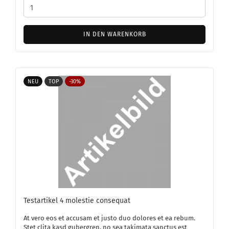
IN DEN WARENKORB
NEU
TOP
-30%
Te­st­ar­ti­kel 4 mo­les­tie con­se­quat
At vero eos et ac­cu­sam et justo duo do­lo­res et ea rebum.
Stet clita kasd gu­ber­gren, no sea ta­ki­ma­ta sanc­tus est