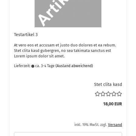
Te­st­ar­ti­kel 3
At vero eos et ac­cu­sam et justo duo do­lo­res et ea rebum.
Stet clita kasd gu­ber­gren, no sea ta­ki­ma­ta sanc­tus est
Lorem ipsum dolor sit amet.
Lieferzeit:
ca. 3-4 Tage
(Ausland abweichend)
Stet clita kasd
18,00 EUR
inkl. 19% MwSt. zzgl.
Versand