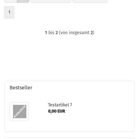
1
1
bis
2
(von insgesamt
2
)
Bestseller
Te­st­ar­ti­kel 7
8,00 EUR