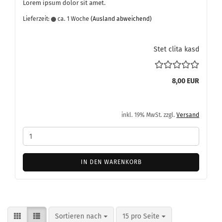
Lorem ipsum dolor sit amet.
Lieferzeit:
ca. 1 Woche
(Ausland abweichend)
Stet clita kasd
8,00 EUR
inkl. 19% MwSt. zzgl.
Versand
IN DEN WARENKORB
Sortieren nach
pro Seite
Sortieren nach
15 pro Seite