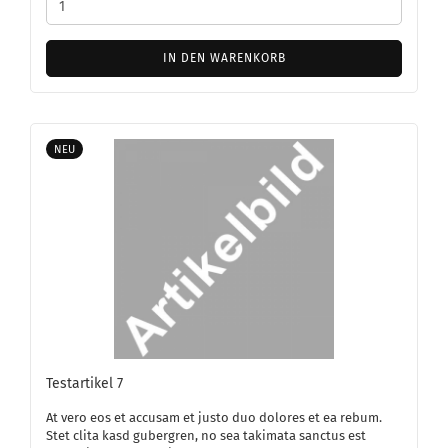
IN DEN WARENKORB
NEU
Te­st­ar­ti­kel 7
At vero eos et ac­cu­sam et justo duo do­lo­res et ea rebum.
Stet clita kasd gu­ber­gren, no sea ta­ki­ma­ta sanc­tus est