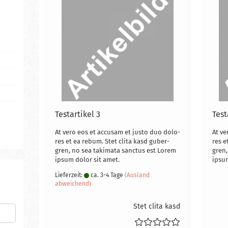
Te­st­ar­ti­kel 3
Te­st­
At vero eos et ac­cu­sam et justo duo do­lo­
At ve
res et ea rebum. Stet clita kasd gu­ber­
res e
gren, no sea ta­ki­ma­ta sanc­tus est Lorem
gren,
ipsum dolor sit amet.
ipsum
Lieferzeit:
ca. 3-4 Tage
(Ausland
abweichend)
Stet clita kasd