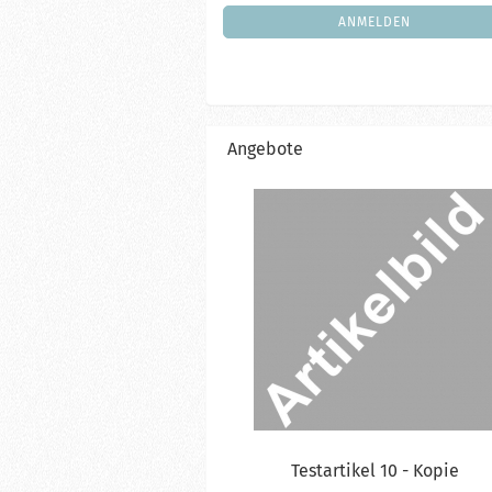
NEWSLETTER-
ANMELDUNG
ANMELDEN
Angebote
Te­st­ar­ti­kel 10 - Kopie