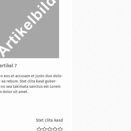
ar­ti­kel 7
ro eos et ac­cu­sam et justo duo do­lo­
t ea rebum. Stet clita kasd gu­ber­
 no sea ta­ki­ma­ta sanc­tus est Lorem
 dolor sit amet.
Stet clita kasd