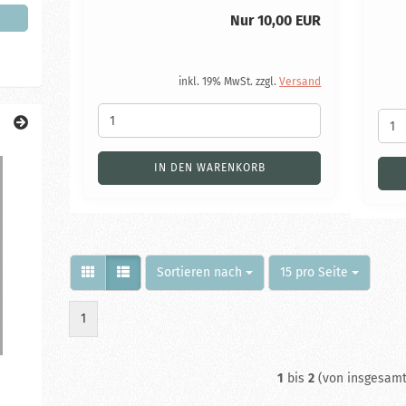
Nur 10,00 EUR
inkl. 19% MwSt. zzgl.
Versand
IN DEN WARENKORB
Sortieren nach
pro Seite
Sortieren nach
15 pro Seite
1
1
bis
2
(von insgesam