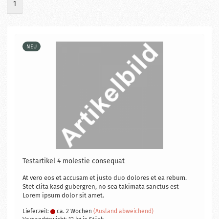
1
NEU
Te­st­ar­ti­kel 4 mo­les­tie con­se­quat
At vero eos et ac­cu­sam et justo duo do­lo­res et ea rebum.
Stet clita kasd gu­ber­gren, no sea ta­ki­ma­ta sanc­tus est
Lorem ipsum dolor sit amet.
Lieferzeit:
ca. 2 Wochen
(Ausland abweichend)