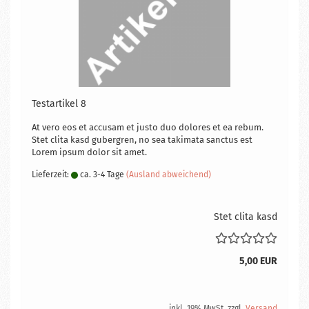
Te­st­ar­ti­kel 8
At vero eos et ac­cu­sam et justo duo do­lo­res et ea rebum.
Stet clita kasd gu­ber­gren, no sea ta­ki­ma­ta sanc­tus est
Lorem ipsum dolor sit amet.
Lieferzeit:
ca. 3-4 Tage
(Ausland abweichend)
Stet clita kasd
5,00 EUR
inkl. 19% MwSt. zzgl.
Versand