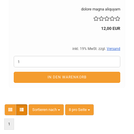
dolore magna aliquyam
12,00 EUR
inkl. 19% MwSt. zzgl.
Versand
IN DEN WARENKORB
Sortieren nach
pro Seite
Sortieren nach
8 pro Seite
1