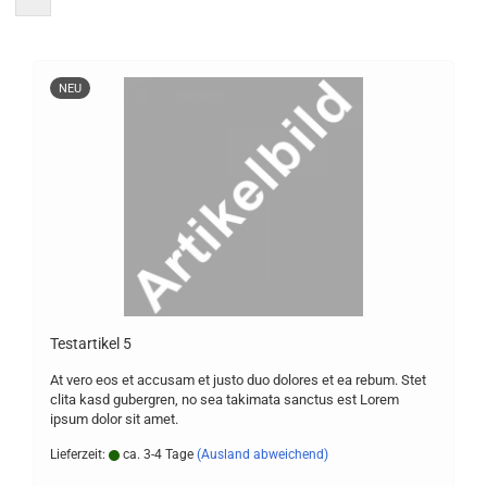
NEU
Te­st­ar­ti­kel 5
At vero eos et ac­cu­sam et justo duo do­lo­res et ea rebum. Stet
clita kasd gu­ber­gren, no sea ta­ki­ma­ta sanc­tus est Lorem
ipsum dolor sit amet.
Lieferzeit:
ca. 3-4 Tage
(Ausland abweichend)