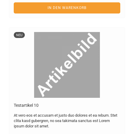
IN DEN WARENKORB
NEU
Te­st­ar­ti­kel 10
At vero eos et ac­cu­sam et justo duo do­lo­res et ea rebum. Stet
clita kasd gu­ber­gren, no sea ta­ki­ma­ta sanc­tus est Lorem
ipsum dolor sit amet.