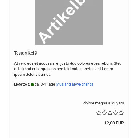
Te­st­ar­ti­kel 9
At vero eos et ac­cu­sam et justo duo do­lo­res et ea rebum. Stet
clita kasd gu­ber­gren, no sea ta­ki­ma­ta sanc­tus est Lorem
ipsum dolor sit amet.
Lieferzeit:
ca. 3-4 Tage
(Ausland abweichend)
dolore magna aliquyam
12,00 EUR