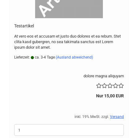
Te­st­ar­ti­kel
At vero eos et ac­cu­sam et justo duo do­lo­res et ea rebum. Stet
clita kasd gu­ber­gren, no sea ta­ki­ma­ta sanc­tus est Lorem
ipsum dolor sit amet.
Lieferzeit:
ca. 3-4 Tage
(Ausland abweichend)
dolore magna aliquyam
Nur 15,00 EUR
inkl. 19% MwSt. zzgl.
Versand