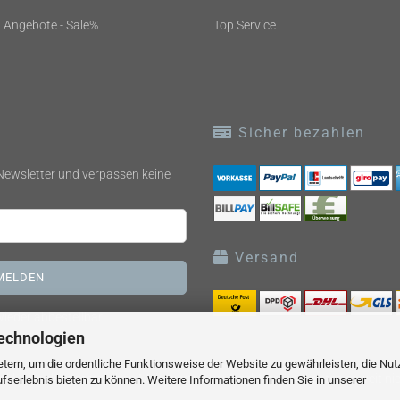
Angebote - Sale%
Top Service
Sicher bezahlen
Newsletter und verpassen keine
Versand
 wieder abbestellbar
echnologien
tern, um die ordentliche Funktionsweise der Website zu gewährleisten, die Nu
 inklusive der gesetzlichen Mehrwertsteuer, zzgl.
Versandkosten
soweit ni
serlebnis bieten zu können. Weitere Informationen finden Sie in unserer