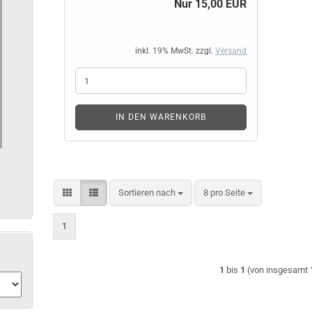
Nur 15,00 EUR
inkl. 19% MwSt. zzgl.
Versand
IN DEN WARENKORB
Sortieren nach
pro Seite
Sortieren nach
8 pro Seite
1
1
bis
1
(von insgesamt