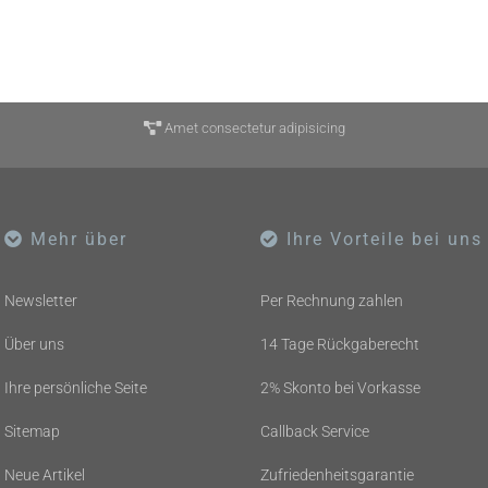
Amet consectetur adipisicing
Mehr über
Ihre Vorteile bei uns
Newsletter
Per Rechnung zahlen
Über uns
14 Tage Rückgaberecht
Ihre persönliche Seite
2% Skonto bei Vorkasse
Sitemap
Callback Service
Neue Artikel
Zufriedenheitsgarantie