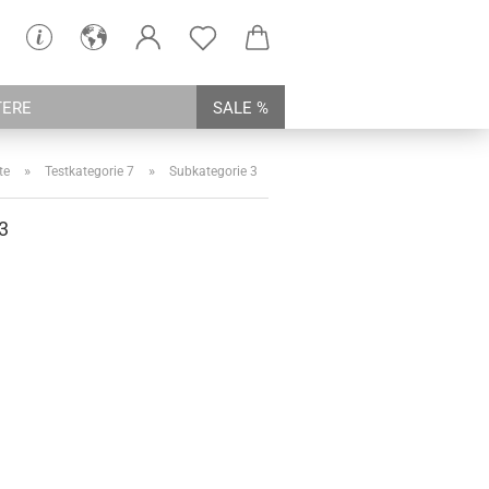
TERE
SALE %
»
»
te
Testkategorie 7
Subkategorie 3
3