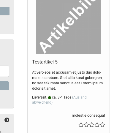
Te­st­ar­ti­kel 5
At vero eos et ac­cu­sam et justo duo do­lo­
res et ea rebum. Stet clita kasd gu­ber­gren,
no sea ta­ki­ma­ta sanc­tus est Lorem ipsum
dolor sit amet.
Lieferzeit:
ca. 3-4 Tage
(Ausland
abweichend)
molestie consequat