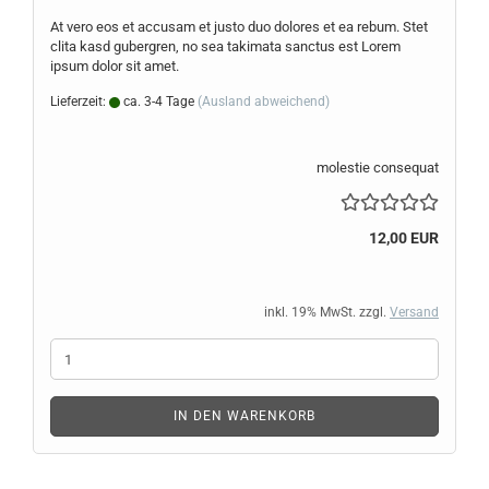
At vero eos et ac­cu­sam et justo duo do­lo­res et ea rebum. Stet
clita kasd gu­ber­gren, no sea ta­ki­ma­ta sanc­tus est Lorem
ipsum dolor sit amet.
Lieferzeit:
ca. 3-4 Tage
(Ausland abweichend)
molestie consequat
12,00 EUR
inkl. 19% MwSt. zzgl.
Versand
IN DEN WARENKORB