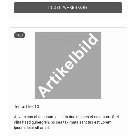
IN DEN WARENKORB
NEU
Te­st­ar­ti­kel 10
At vero eos et ac­cu­sam et justo duo do­lo­res et ea rebum. Stet
clita kasd gu­ber­gren, no sea ta­ki­ma­ta sanc­tus est Lorem
ipsum dolor sit amet.