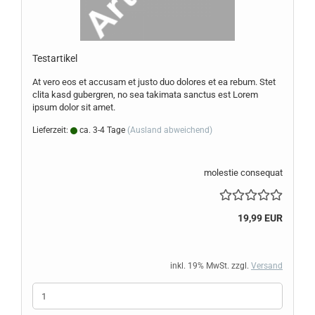
Te­st­ar­ti­kel
At vero eos et ac­cu­sam et justo duo do­lo­res et ea rebum. Stet
clita kasd gu­ber­gren, no sea ta­ki­ma­ta sanc­tus est Lorem
ipsum dolor sit amet.
Lieferzeit:
ca. 3-4 Tage
(Ausland abweichend)
molestie consequat
19,99 EUR
inkl. 19% MwSt. zzgl.
Versand