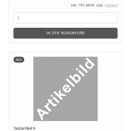
inkl. 19% MwSt. zzgl.
Versand
IN DEN WARENKORB
NEU
Te­st­ar­ti­kel 9