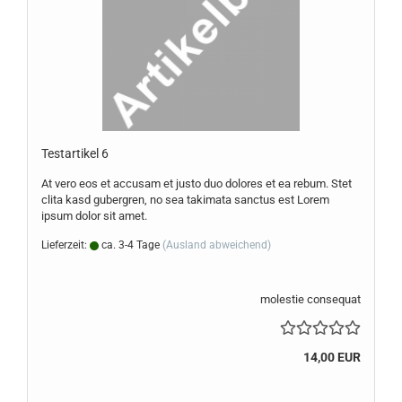
Te­st­ar­ti­kel 6
At vero eos et ac­cu­sam et justo duo do­lo­res et ea rebum. Stet
clita kasd gu­ber­gren, no sea ta­ki­ma­ta sanc­tus est Lorem
ipsum dolor sit amet.
Lieferzeit:
ca. 3-4 Tage
(Ausland abweichend)
molestie consequat
14,00 EUR