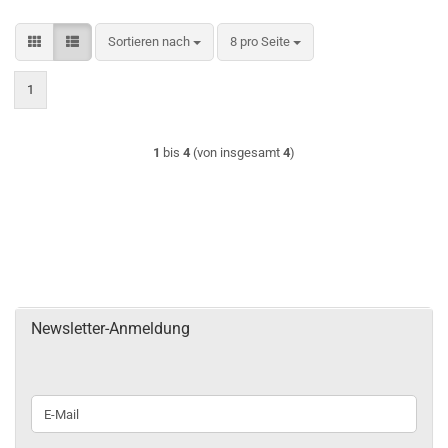
Sortieren nach
pro Seite
Sortieren nach
8 pro Seite
1
1
bis
4
(von insgesamt
4
)
Newsletter-Anmeldung
WEITER
E-
ZUR
Mail
NEWSLETTER-