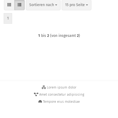
Sortieren nach
pro Seite
Sortieren nach
15 pro Seite
1
1
bis
2
(von insgesamt
2
)
Lorem ipsum dolor
Amet consectetur adipisicing
Tempore eius molestiae