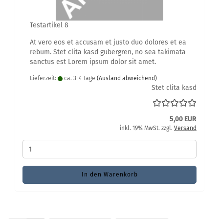
Te­st­ar­ti­kel 8
At vero eos et ac­cu­sam et justo duo do­lo­res et ea
rebum. Stet clita kasd gu­ber­gren, no sea ta­ki­ma­ta
sanc­tus est Lorem ipsum dolor sit amet.
Lieferzeit:
ca. 3-4 Tage
(Ausland abweichend)
Stet clita kasd
5,00 EUR
inkl. 19% MwSt. zzgl.
Versand
In den Warenkorb