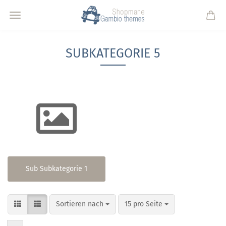
SUBKATEGORIE 5
Sub Subkategorie 1
Sortieren nach
pro Seite
Sortieren nach
15 pro Seite