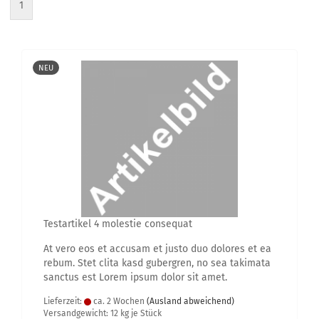
1
NEU
Te­st­ar­ti­kel 4 mo­les­tie con­se­quat
At vero eos et ac­cu­sam et justo duo do­lo­res et ea
rebum. Stet clita kasd gu­ber­gren, no sea ta­ki­ma­ta
sanc­tus est Lorem ipsum dolor sit amet.
Lieferzeit:
ca. 2 Wochen
(Ausland abweichend)
Versandgewicht:
12
kg je Stück