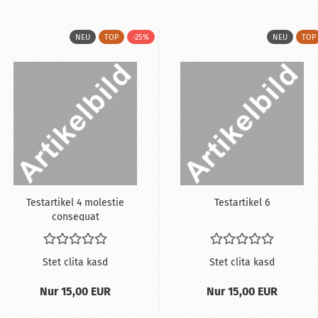
NEU
TOP
-25%
NEU
TOP
Te­st­ar­ti­kel 4 mo­les­tie
Te­st­ar­ti­kel 6
con­se­quat
Stet clita kasd
Stet clita kasd
Nur 15,00 EUR
Nur 15,00 EUR