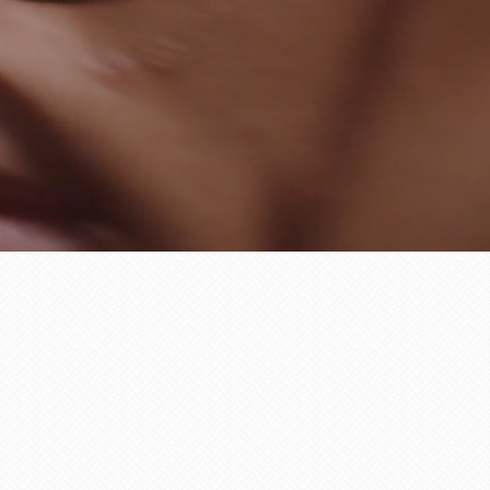
NEU
-4%
NEU