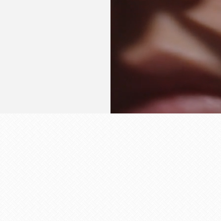
NEU
-4%
NEU
-4%