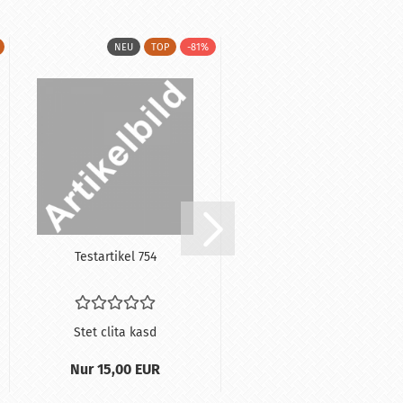
NEU
TOP
-81%
NEU
Te­st­ar­ti­kel 754
Te­st­ar­ti­kel 2
Stet clita kasd
Stet clita kasd
Nur 15,00 EUR
15,00 EUR