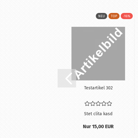
NEU
TOP
NEU
TOP
-16%
Te­st­ar­ti­kel 554
Te­st­ar­ti­kel 302
Stet clita kasd
Stet clita kasd
12,00 EUR
Nur 15,00 EUR