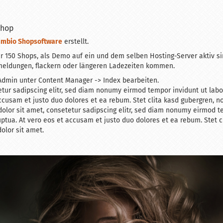
Shop
mbio Shopsoftware
erstellt.
er 150 Shops, als Demo auf ein und dem selben Hosting-Server aktiv si
meldungen, flackern oder längeren Ladezeiten kommen.
dmin unter Content Manager -> Index bearbeiten.
tur sadipscing elitr, sed diam nonumy eirmod tempor invidunt ut lab
ccusam et justo duo dolores et ea rebum. Stet clita kasd gubergren, 
olor sit amet, consetetur sadipscing elitr, sed diam nonumy eirmod te
tua. At vero eos et accusam et justo duo dolores et ea rebum. Stet c
olor sit amet.