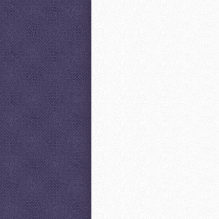
Stet clita kasd
Stet clita kasd
Nur 10,00 EUR
Ab nur 25,00 EUR
Ut wisi enim ad minim veniam,
ullamcorper vulputate velit ess
lobortis nisl ut aliquip ex ea co
eum iriure dolor in hendrerit in
consequat, vel illum dolore eu feug