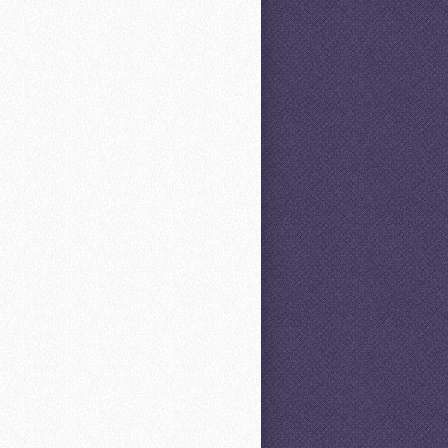
, sed diam nonummy nibh euismod
na aliquam erat volutpat.