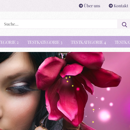
Über uns
Kontakt
Lieferland
E-Ma
EGORIE 2
TESTKATEGORIE 3
TESTKATEGORIE 4
TESTKA
Pass
Konto 
Passwo