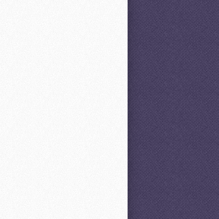
ta kasd gubergren, no sea takimata
r, sed diam nonumy eirmod tempor
duo dolores et ea rebum. Stet clita
NEU
TOP
-25%
Te­st­ar­ti­kel 4 mo­les­tie
Te­st­ar­ti­kel 5
con­se­quat