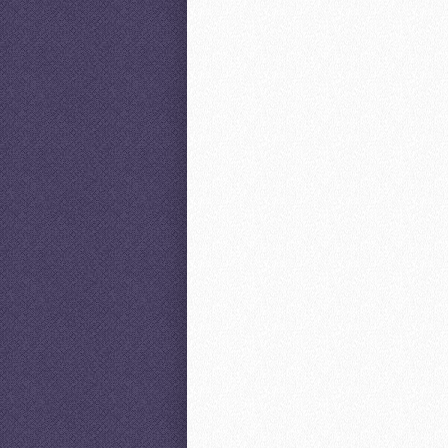
et accumsan et iusto odio dig
luptatum zzril delenit augue duis do