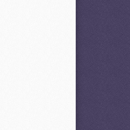
Stet clita kasd
Stet clita kasd
Nur 15,00 EUR
Nur 15,00 EUR
or in hendrerit in vulputate velit
consequat, vel illum dolore eu
ro eros et accumsan et iusto odio
 luptatum zzril delenit augue duis
lisi. Lorem ipsum dolor sit amet,