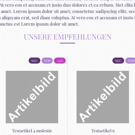
At vero eos et accusam et justo duo dolores et ea rebum. Stet clita
t amet. Lorem ipsum dolor sit amet, consetetur sadipscing elitr,
 aliquyam erat, sed diam voluptua. At vero eos et accusam et justo 
anctus est Lorem ipsum dolor sit amet.
UNSERE EMPFEHLUNGEN
NEU
TOP
-25%
NEU
TOP
Te­st­ar­ti­kel 4 mo­les­tie
Te­st­ar­ti­kel 6