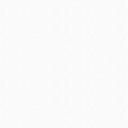
nissim qui blandit praesent
consectetuer adipiscing elit
lore te feugait nulla facilisi.
tincidunt ut laoreet dolore mag