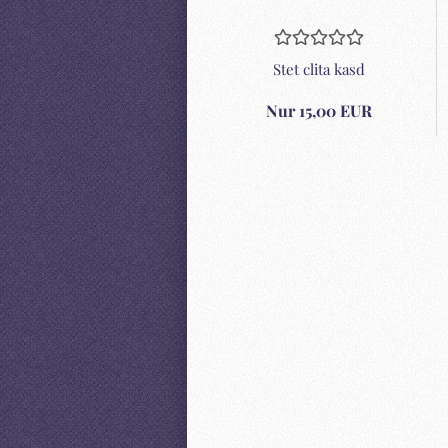
Stet clita kasd
Stet clita kasd
12,00 EUR
Nur 15,00 EUR
Lorem ipsum dolor sit amet con
adipisicing elit. Maecenas nec odio
tincidunt tempus. Nam quam
blandit vel, luctus pulvinar, hendr
lorem. Maecenas nec odio e
tincidunt tempus. Tempore eos p