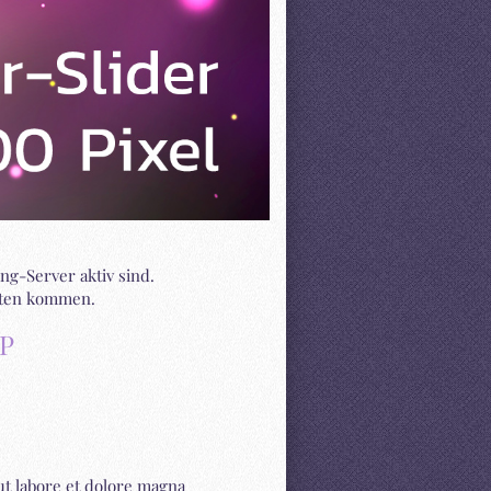
ng-Server aktiv sind.
iten kommen.
P
ut labore et dolore magna