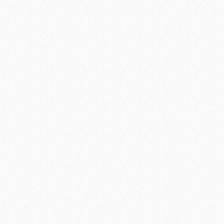
 At vero eos et accusam et justo duo dolores et ea rebum. Stet cli
it amet. Lorem ipsum dolor sit amet, consetetur sadipscing elit
 aliquyam erat, sed diam voluptua. At vero eos et accusam et justo 
anctus est Lorem ipsum dolor sit amet.
NEU
NEU
TOP
-16%
Te­st­ar­ti­kel 2
Te­st­ar­ti­kel 302