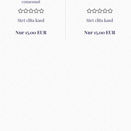
con­se­quat
Stet clita kasd
Stet clita kasd
Nur 15,00 EUR
Nur 15,00 EUR
sectetur
Maecenas tempus, tellus eget
Aliquam
 et ante
condimentum rhoncus, sem quam
quis, f
 nunc,
semper libero, sit amet adipiscing sem
nulla u
erit id,
neque sed ipsum. Nam quam nunc,
rutrum.
t ante
blandit vel, luctus pulvinar, hendrerit id,
nisi v
rovident
lorem. Maecenas nec odio et ante
ultric