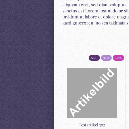
aliquyam erat, sed diam voluptua. 
sanctus est Lorem ipsum dolor si
invidunt ut labore et dolore magna
kasd gubergren, no sea takimata s
NEU
TOP
NEU
TOP
-16%
Te­st­ar­ti­kel 554
Te­st­ar­ti­kel 302