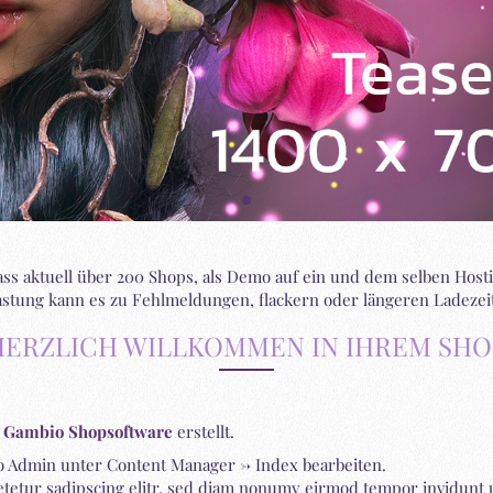
dass aktuell über 200 Shops, als Demo auf ein und dem selben Hosti
lastung kann es zu Fehlmeldungen, flackern oder längeren Ladeze
HERZLICH WILLKOMMEN IN IHREM SHO
r
Gambio Shopsoftware
erstellt.
 Admin unter Content Manager -> Index bearbeiten.
etetur sadipscing elitr, sed diam nonumy eirmod tempor invidunt 