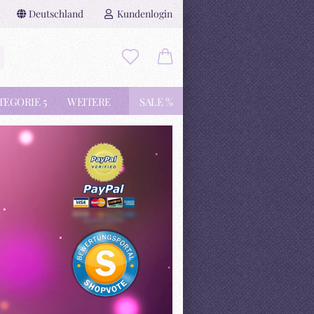
Deutschland
Kundenlogin
Suche...
il
TEGORIE 5
WEITERE
SALE %
wort
erstellen
rt vergessen?