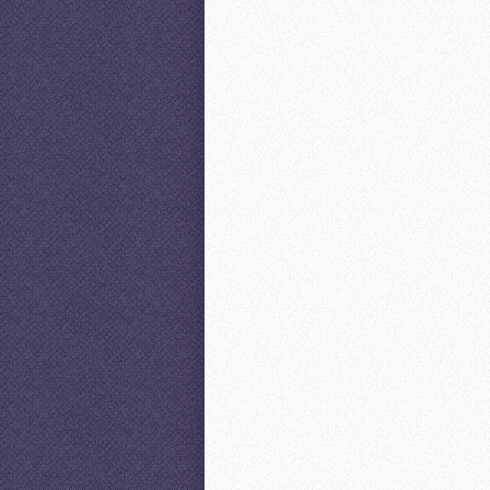
aliquyam erat, sed diam voluptua.
sanctus est Lorem ipsum dolor s
invidunt ut labore et dolore magna
kasd gubergren, no sea takimata s
NEU
-44%
NEU
-25%
Te­st­ar­ti­kel 3
Te­st­ar­ti­kel