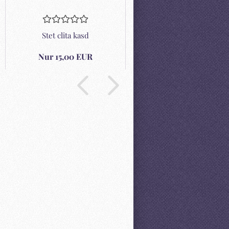
Stet clita kasd
Stet clita kasd
Nur 15,00 EUR
15,00 EUR
 lorem ante, dapibus in, viverra
eugiat a, tellus. Phasellus viverra
t metus varius laoreet. Quisque
 Aenean imperdiet. Etiam ultricies
el augue. Curabitur ullamcorper
ies nisi. Nam eget dui. Etiam