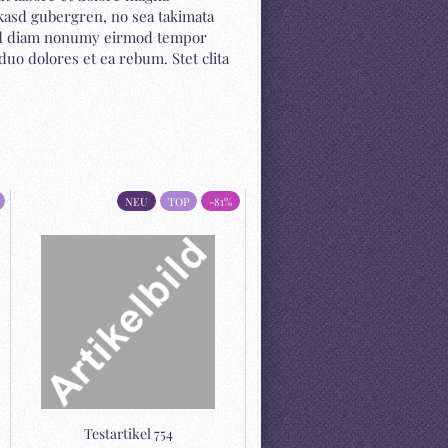
 kasd gubergren, no sea takimata
 sed diam nonumy eirmod tempor
duo dolores et ea rebum. Stet clita
NEU
TOP
-81%
NEU
Te­st­ar­ti­kel 754
Te­st­ar­ti­kel 2