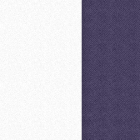
s.
idunt ut labore et dolore magna