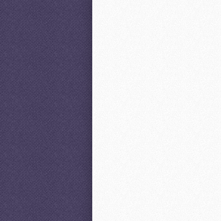
vitae iste.
Index (Mitte)
Lorem ipsum dolor sit amet, co