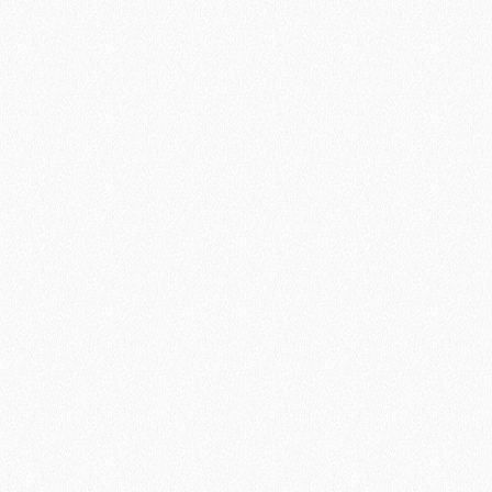
Stet clita kasd
Stet clita kasd
Nur 15,00 EUR
Nur 15,00 EUR
 quis nostrud exerci tation
Duis autem vel eum iriure dol
e molestie consequat suscipit
esse molestie dolore magna 
mmodo consequat. Duis autem vel
feugiat nulla facilisis at ve
 vulputate velit esse molestie
dignissim qui blandit praesent
iat nulla facilisis at vero eros
dolore te feugait nulla faci