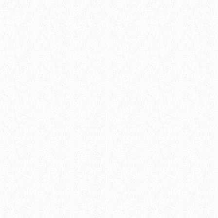
tincidunt tempus.
rhoncu
nsetetur sadipscing elitr, sed diam nonumy eirmod tempor inv