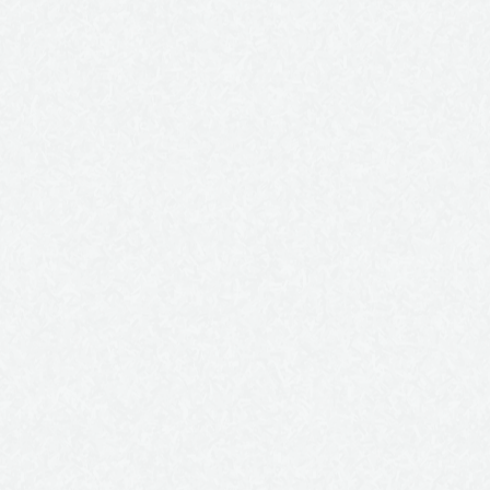
Nam liber tempor cum soluta nobis eleifend option congue
nihil imperdiet doming id quod mazim placerat facer possim
assum. Lorem ipsum dolor sit amet, consectetuer adipiscing