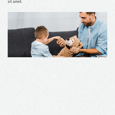
sit amet.
Nam liber tempor cum soluta nobis eleifend option congue
nihil imperdiet doming id quod mazim placerat facer possim
assum. Lorem ipsum dolor sit amet, consectetuer adipiscing
elit, sed diam nonummy nibh euismod tincidunt ut laoreet
dolore magna aliquam erat volutpat. Ut wisi enim ad minim