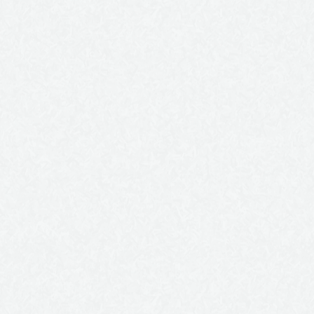
elit, sed diam nonummy nibh euismod tincidunt ut laoreet
dolore magna aliquam erat volutpat. Ut wisi enim ad minim
veniam, quis nostrud exerci tation ullamcorper suscipit
lobortis nisl ut aliquip ex ea commodo consequat.
Duis autem vel eum iriure dolor in hendrerit in vulputate
velit esse molestie consequat, vel illum dolore eu feugiat
nulla facilisis at vero eros et accumsan et iusto odio
dignissim qui blandit praesent luptatum zzril delenit augue
duis dolore te feugait nulla facilisi.
Lorem ipsum dolor sit amet, consetetur sadipscing elitr, sed
diam nonumy eirmod tempor invidunt ut labore et dolore
magna aliquyam erat, sed diam voluptua. At vero eos et
accusam et justo duo dolores et ea rebum. Stet clita kasd
gubergren, no sea takimata sanctus est Lorem ipsum dolor
sit amet. Lorem ipsum dolor sit amet, consetetur sadipscing
elitr, sed diam nonumy eirmod tempor invidunt ut labore et
dolore magna aliquyam erat, sed diam voluptua. At vero eos
et accusam et justo duo dolores et ea rebum. Stet clita kasd
gubergren, no sea takimata sanctus est Lorem ipsum dolor
sit amet.
NEU
-15%
NEU
-4%