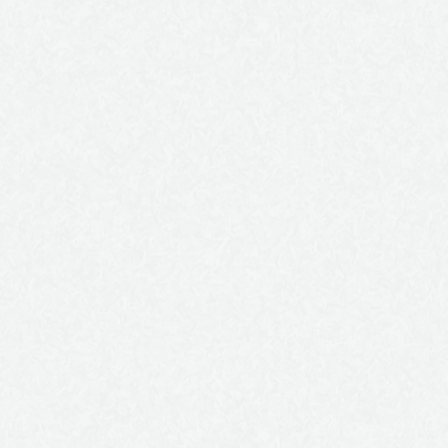
veniam, quis nostrud exerci tation ullamcorper suscipit
lobortis nisl ut aliquip ex ea commodo consequat.
Duis autem vel eum iriure dolor in hendrerit in vulputate
velit esse molestie consequat, vel illum dolore eu feugiat
nulla facilisis at vero eros et accumsan et iusto odio
dignissim qui blandit praesent luptatum zzril delenit augue
duis dolore te feugait nulla facilisi.