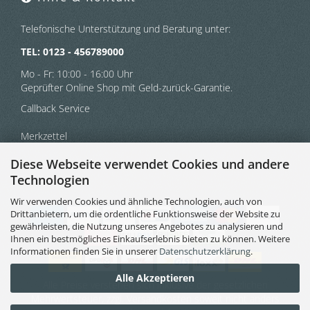
Telefonische Unterstützung und Beratung unter:
TEL: 0123 - 456789000
Mo - Fr: 10:00 - 16:00 Uhr
Geprüfter Online Shop mit Geld-zurück-Garantie.
Callback Service
Merkzettel
Diese Webseite verwendet Cookies und andere
Kontaktformular
Technologien
Wir verwenden Cookies und ähnliche Technologien, auch von
Drittanbietern, um die ordentliche Funktionsweise der Website zu
gewährleisten, die Nutzung unseres Angebotes zu analysieren und
Ihnen ein bestmögliches Einkaufserlebnis bieten zu können. Weitere
Informationen finden Sie in unserer
Datenschutzerklärung
.
Alle Akzeptieren
Alle Preise verstehen sich inklusive der gesetzlichen
Mehrwertsteuer, zzgl.
Versandkosten
soweit nicht anders