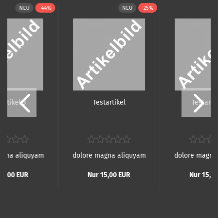
NEU
-44%
NEU
-25%
­ar­ti­kel 3
Te­st­ar­ti­kel
Te­st­ar­ti
agna aliquyam
dolore magna aliquyam
dolore magna
10,00 EUR
Nur 15,00 EUR
Nur 15,0