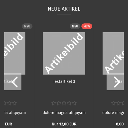
NEUE ARTIKEL
NEU
NEU
-33%
­ar­ti­kel 8
Te­st­ar­ti­kel 3
Te­st­ar­ti
agna aliquyam
dolore magna aliquyam
dolore magna
,00 EUR
Nur 12,00 EUR
8,00 E