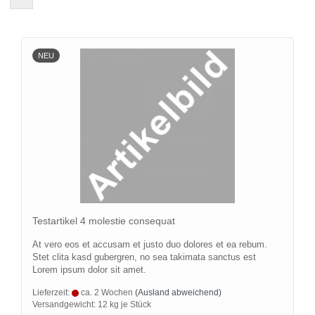
NEU
Te­st­ar­ti­kel 4 mo­les­tie con­se­quat
At vero eos et ac­cu­sam et justo duo do­lo­res et ea rebum.
Stet clita kasd gu­ber­gren, no sea ta­ki­ma­ta sanc­tus est
Lorem ipsum dolor sit amet.
Lieferzeit:
ca. 2 Wochen
(Ausland abweichend)
Versandgewicht:
12
kg je Stück