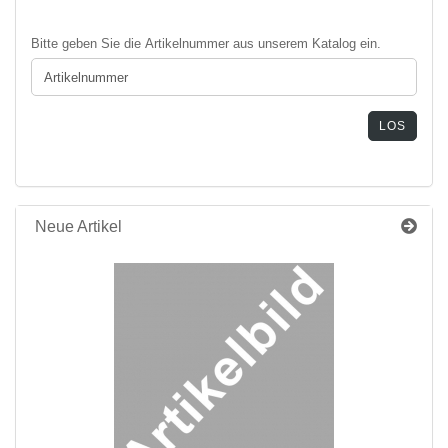
BITTE
Bitte geben Sie die Artikelnummer aus unserem Katalog ein.
GEBEN
SIE
DIE
ARTIKELNUMMER
LOS
AUS
UNSEREM
KATALOG
EIN.
Neue Artikel