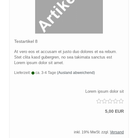
Te­st­ar­ti­kel 8
At vero eos et ac­cu­sam et justo duo do­lo­res et ea rebum.
Stet clita kasd gu­ber­gren, no sea ta­ki­ma­ta sanc­tus est
Lorem ipsum dolor sit amet.
Lieferzeit:
ca. 3-4 Tage
(Ausland abweichend)
Lorem ipsum dolor sit
5,00 EUR
inkl. 19% MwSt. zzgl.
Versand