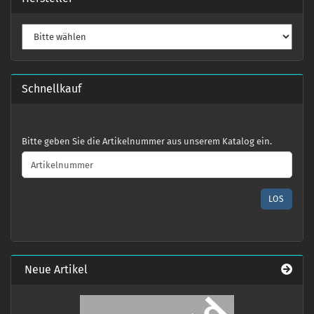
Schnellkauf
BITTE
Bitte geben Sie die Artikelnummer aus unserem Katalog ein.
GEBEN
SIE
DIE
ARTIKELNUMMER
LOS
AUS
UNSEREM
KATALOG
EIN.
Neue Artikel