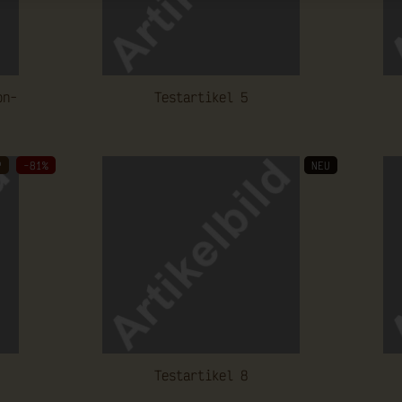
on­
Te­st­ar­ti­kel 5
P
-81%
NEU
Te­st­ar­ti­kel 8