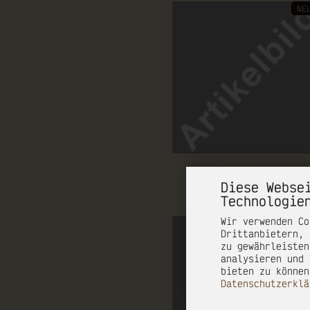
NE
Te­st­ar­ti­kel
Diese Webse
Technologie
Wir verwenden Co
NEU
TO
Drittanbietern, 
zu gewährleisten
analysieren und 
bieten zu können
Datenschutzerklä