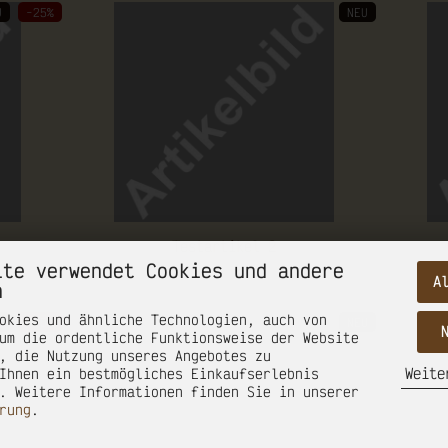
U
-25%
NEU
Te­st­ar­ti­kel 2
ite verwendet Cookies und andere
A
n
okies und ähnliche Technologien, auch von
P
-25%
NEU
um die ordentliche Funktionsweise der Website
, die Nutzung unseres Angebotes zu
Weite
Ihnen ein bestmögliches Einkaufserlebnis
. Weitere Informationen finden Sie in unserer
rung
.