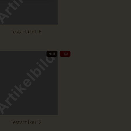
Te­st­ar­ti­kel 6
NEU
-6%
Te­st­ar­ti­kel 2