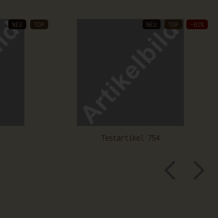
NEU
TOP
NEU
TOP
-81%
Te­st­ar­ti­kel 754