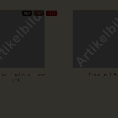
NEU
TOP
-25%
­ti­kel 4 mo­les­tie con­se­
Te­st­ar­ti­kel 6
quat