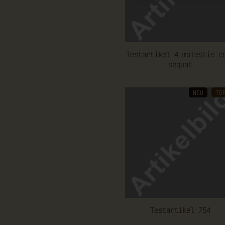
Te­st­ar­ti­kel 4 mo­les­tie c
se­quat
NEU
TO
Te­st­ar­ti­kel 754