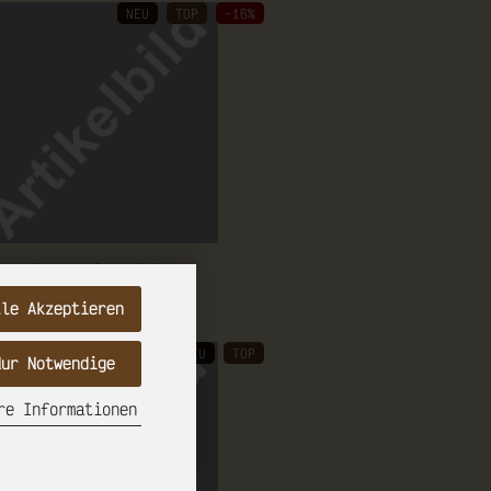
NEU
TOP
-16%
Te­st­ar­ti­kel 302
lle Akzeptieren
NEU
TOP
Nur Notwendige
re Informationen