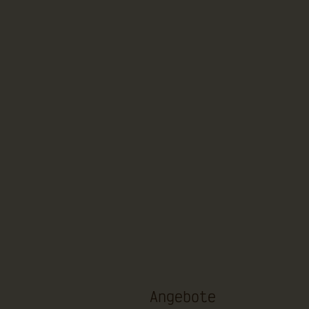
Aliquam lorem ante, dapibus in, viverra quis, feu
viverra nulla ut metustellus varius laoreet. Qui
imperdiet. Etiam ultricies nisi vel augue. Curabi
nisi Nam quam nunc, blandit.
Angebote