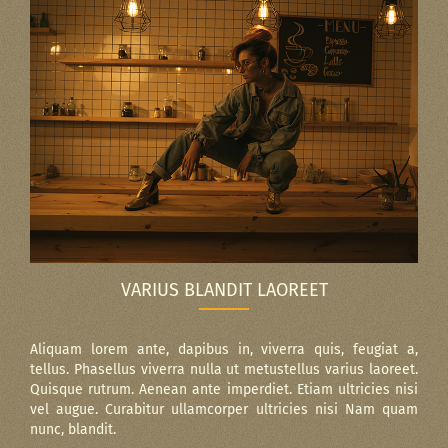
VARIUS BLANDIT LAOREET
Aliquam lorem ante, dapibus in, viverra quis, feugiat a,
tellus. Phasellus viverra nulla ut metustellus varius laoreet.
Quisque rutrum. Aenean ante imperdiet. Etiam ultricies nisi
vel augue. Curabitur ullamcorper ultricies nisi Nam quam
nunc, blandit.