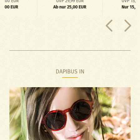
18,00 EUR
UVP 29,99 EUR
UVP 15,0
10,00 EUR
Ab nur 25,00 EUR
Nur 15,0
DAPIBUS IN