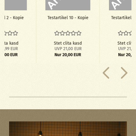
ti­kel 2 - Kopie
Te­st­ar­ti­kel 10 - Kopie
Te­st­ar­ti­kel
clita kasd
Stet clita kasd
Stet clita
19,99 EUR
UVP 21,00 EUR
UVP 21,0
17,00 EUR
Nur 20,00 EUR
Nur 20,0