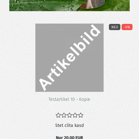
%
NEU
-4%
Te­st­ar­ti­kel 10 - Kopie
Stet clita kasd
Nur 20,00 EUR