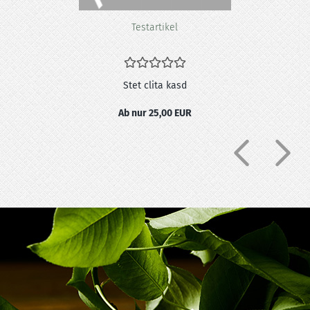
Te­st­ar­ti­kel
Stet clita kasd
Ab nur 25,00 EUR