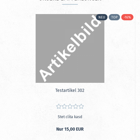
P
NEU
TOP
-16%
Te­st­ar­ti­kel 302
Stet clita kasd
Nur 15,00 EUR