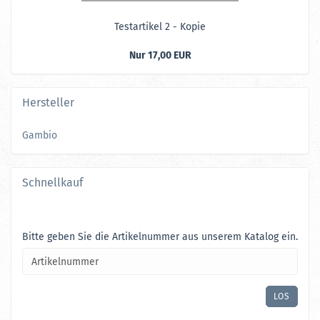
Te­st­ar­ti­kel 2 - Kopie
Nur 17,00 EUR
Hersteller
Gambio
Schnellkauf
BITTE
Bitte geben Sie die Artikelnummer aus unserem Katalog ein.
GEBEN
SIE
DIE
ARTIKELNUMMER
LOS
AUS