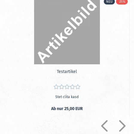
%
NEU
-25%
Te­st­ar­ti­kel
Stet clita kasd
Ab nur 25,00 EUR