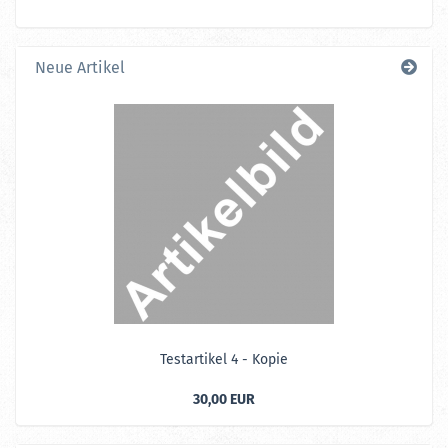
UNSEREM
KATALOG
EIN.
Neue Artikel
Te­st­ar­ti­kel 4 - Kopie
30,00 EUR