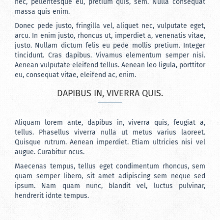
nec, pellentesque eu, pretium quis, sem. Nulla consequat
massa quis enim.
Donec pede justo, fringilla vel, aliquet nec, vulputate eget,
arcu. In enim justo, rhoncus ut, imperdiet a, venenatis vitae,
justo. Nullam dictum felis eu pede mollis pretium. Integer
tincidunt. Cras dapibus. Vivamus elementum semper nisi.
Aenean vulputate eleifend tellus. Aenean leo ligula, porttitor
eu, consequat vitae, eleifend ac, enim.
DAPIBUS IN, VIVERRA QUIS.
Aliquam lorem ante, dapibus in, viverra quis, feugiat a,
tellus. Phasellus viverra nulla ut metus varius laoreet.
Quisque rutrum. Aenean imperdiet. Etiam ultricies nisi vel
augue. Curabitur ncus.
Maecenas tempus, tellus eget condimentum rhoncus, sem
quam semper libero, sit amet adipiscing sem neque sed
ipsum. Nam quam nunc, blandit vel, luctus pulvinar,
hendrerit idnte tempus.