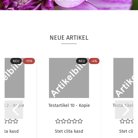
NEUE ARTIKEL
NEU
-15%
NEU
-4%
ti­kel 2 - Kopie
Te­st­ar­ti­kel 10 - Kopie
Te­st­ar­ti­kel
clita kasd
Stet clita kasd
Stet clita