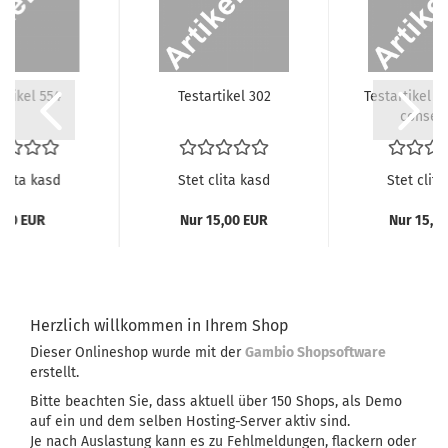
ar­ti­kel 554
Te­st­ar­ti­kel 302
Te­st­ar­ti­kel 4
con­se­q
clita kasd
Stet clita kasd
Stet clita
,00 EUR
Nur 15,00 EUR
Nur 15,0
Herzlich willkommen in Ihrem Shop
Dieser Onlineshop wurde mit der
Gambio Shopsoftware
erstellt.
Bitte beachten Sie, dass aktuell über 150 Shops, als Demo
auf ein und dem selben Hosting-Server aktiv sind.
Je nach Auslastung kann es zu Fehlmeldungen, flackern oder