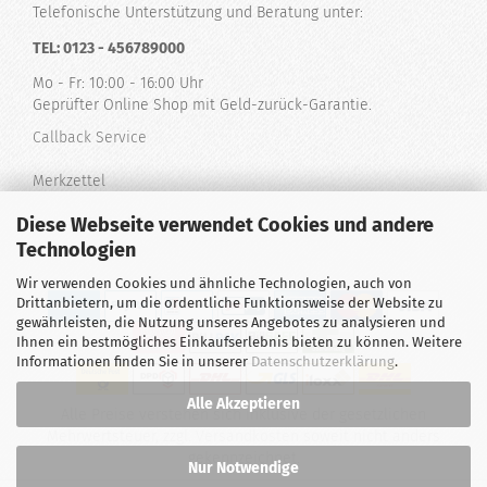
Telefonische Unterstützung und Beratung unter:
TEL: 0123 - 456789000
Mo - Fr: 10:00 - 16:00 Uhr
Geprüfter Online Shop mit Geld-zurück-Garantie.
Callback Service
Merkzettel
Diese Webseite verwendet Cookies und andere
Kontaktformular
Technologien
Wir verwenden Cookies und ähnliche Technologien, auch von
Drittanbietern, um die ordentliche Funktionsweise der Website zu
gewährleisten, die Nutzung unseres Angebotes zu analysieren und
Ihnen ein bestmögliches Einkaufserlebnis bieten zu können. Weitere
Informationen finden Sie in unserer
Datenschutzerklärung
.
Alle Akzeptieren
Alle Preise verstehen sich inklusive der gesetzlichen
Mehrwertsteuer, zzgl.
Versandkosten
soweit nicht anders
gekennzeichnet.
Nur Notwendige