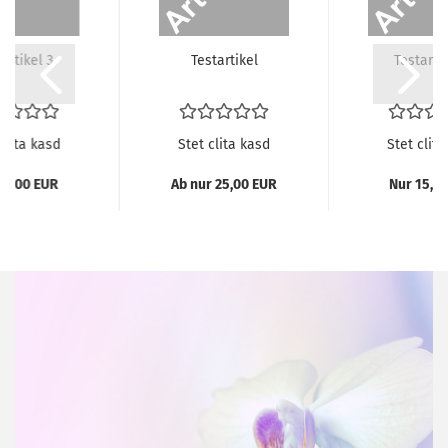
­ar­ti­kel 3
Te­st­ar­ti­kel
Te­st­ar­ti
clita kasd
Stet clita kasd
Stet clita
10,00 EUR
Ab nur 25,00 EUR
Nur 15,0