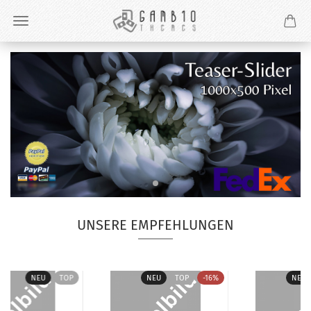
UNSERE EMPFEHLUNGEN
NEU
TOP
NEU
TOP
-16%
NEU