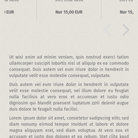
,00 EUR
Nur 15,00 EUR
Nur 15,0
Ut wisi enim ad minim veniam, quis nostrud exerci tation
ullamcorper suscipit lobortis nisl ut aliquip ex ea commodo
consequat. Duis autem vel eum iriure dolor in hendrerit in
vulputate velit esse molestie consequat, vulputate.
Duis autem vel eum iriure dolor in hendrerit in vulputate
velit esse molestie consequat, vel illum dolore eu feugiat
nulla facilisis at vero eros et accumsan et iusto odio
dignissim qui blandit praesent luptatum zzril delenit augue
duis dolore te feugait nulla facilisi.
Lorem ipsum dolor sit amet, consetetur sadipscing elitr, sed
diam nonumy eirmod tempor invidunt ut labore et dolore
magna aliquyam erat, sed diam voluptua. At vero eos et
accusam et justo duo dolores et ea rebum. Stet clita kasd