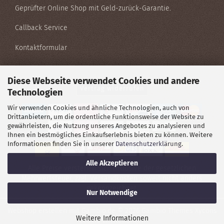
Geprüfter Online Shop mit Geld-zurück-Garantie.
Callback Service
Kontaktformular
Diese Webseite verwendet Cookies und andere
Vertrag widerrufen
Technologien
Wir verwenden Cookies und ähnliche Technologien, auch von
Drittanbietern, um die ordentliche Funktionsweise der Website zu
gewährleisten, die Nutzung unseres Angebotes zu analysieren und
Ihnen ein bestmögliches Einkaufserlebnis bieten zu können. Weitere
Informationen finden Sie in unserer
Datenschutzerklärung
.
Alle Akzeptieren
Alle Preise verstehen sich inklusive der gesetzlichen
Mehrwertsteuer, zzgl.
Versandkosten
soweit nicht anders
gekennzeichnet.
Nur Notwendige
Webshop erstellen
mit Gambio.de © 2026 Gambio Themes
Xycons
Weitere Informationen
Cookie Einstellungen