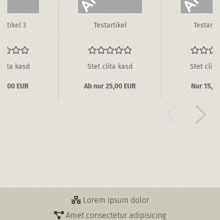
­ar­ti­kel 3
Te­st­ar­ti­kel
Te­st­ar­ti
clita kasd
Stet clita kasd
Stet clita
10,00 EUR
Ab nur 25,00 EUR
Nur 15,0
Lorem ipsum dolor
Amet consectetur adipisicing