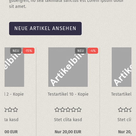
gubergren, no sea takimata sanctus est Lorem ipsum dolor
sit amet.
NEUE ARTIKEL ANSEHEN
NEU
-15%
NEU
-4%
ti­kel 2 - Kopie
Te­st­ar­ti­kel 10 - Kopie
Te­st­ar­ti­kel
clita kasd
Stet clita kasd
Stet clita
17,00 EUR
Nur 20,00 EUR
Nur 20,0