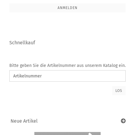
NEWSLETTER-
ANMELDUNG
ANMELDEN
Schnellkauf
BITTE
Bitte geben Sie die Artikelnummer aus unserem Katalog ein.
GEBEN
SIE
DIE
ARTIKELNUMMER
LOS
AUS
UNSEREM
KATALOG
EIN.
Neue Artikel