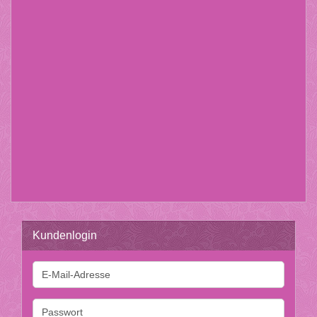
clita kasd gubergren, no sea takimata sanctus est
Lorem ipsum dolor sit amet. Lorem ipsum dolor sit
amet, consetetur sadipscing elitr, sed diam nonumy
eirmod tempor invidunt ut labore et dolore magna
aliquyam erat, sed diam voluptua. At vero eos et
accusam et justo duo dolores et ea rebum. Stet clita
kasd gubergren, no sea takimata sanctus est Lorem
ipsum dolor sit amet.
Kundenlogin
E-
Mail-
Adresse
Passwort