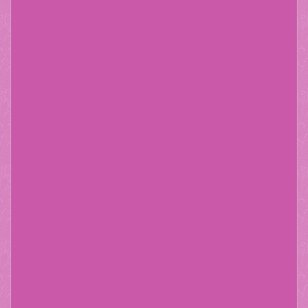
Maecenas tempus, Phasellus viverra nulla ut metus
varius blandit laoreet. Tellus eget condimentum
rhoncus, sem quam semper libero, sit amet adipiscing
sem neque sed ipsum. Nam quam nunc, blandit vel,
luctus pulvinar, hendrerit id, lorem.