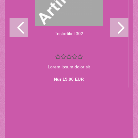
Te­st­ar­ti­kel 302
Lorem ipsum dolor sit
Nur 15,00 EUR
Aliquam lorem ante, dapibus in, viverra quis, feugiat a,
tellus. Phasellus viverra nulla ut metustellus varius
laoreet. Quisque rutrum. Aenean ante imperdiet. Etiam
ultricies nisi vel augue. Curabitur ullamcorper ultricies
nisi Nam quam nunc, blandit.