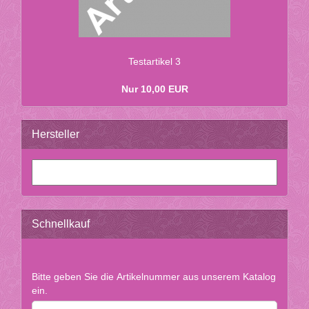
Te­st­ar­ti­kel 3
Nur 10,00 EUR
Hersteller
Schnellkauf
BITTE
Bitte geben Sie die Artikelnummer aus unserem Katalog
GEBEN
ein.
SIE