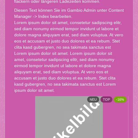
flackern oder längeren Ladezeiten kommen.
Diesen Text können Sie im Gambio Admin unter Content
Manager -> Index bearbeiten.
Lorem ipsum dolor sit amet, consetetur sadipscing elitr,
sed diam nonumy eirmod tempor invidunt ut labore et
dolore magna aliquyam erat, sed diam voluptua. At vero
eos et accusam et justo duo dolores et ea rebum. Stet
clita kasd gubergren, no sea takimata sanctus est
Lorem ipsum dolor sit amet. Lorem ipsum dolor sit
amet, consetetur sadipscing elitr, sed diam nonumy
eirmod tempor invidunt ut labore et dolore magna
aliquyam erat, sed diam voluptua. At vero eos et
accusam et justo duo dolores et ea rebum. Stet clita
kasd gubergren, no sea takimata sanctus est Lorem
ipsum dolor sit amet.
TOP
NEU
TOP
-16%