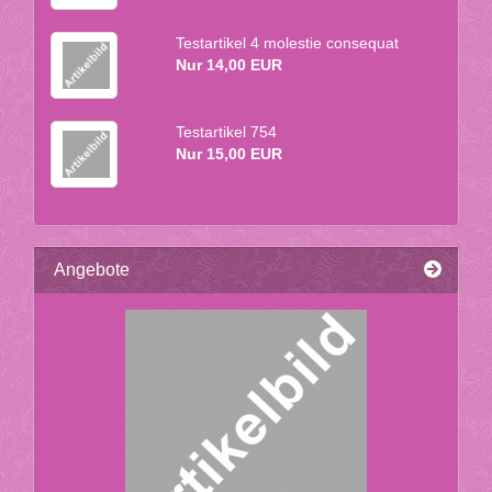
Te­st­ar­ti­kel 4 mo­lestie con­se­quat
Nur 14,00 EUR
Te­st­ar­ti­kel 754
Nur 15,00 EUR
Angebote