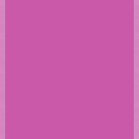
Diesen Text können Sie im Gambio Admin unter Content
Manager -> Elemente -> Startseite -> Freier Inhalt 1
bearbeiten.
Lorem ipsum dolor sit amet, consetetur sadipscing elitr,
sed diam nonumy eirmod tempor invidunt ut labore et
dolore magna aliquyam erat, sed diam voluptua. At vero
eos et accusam et justo duo dolores et ea rebum. Stet
clita kasd gubergren, no sea takimata sanctus est
Lorem ipsum dolor sit amet. Lorem ipsum dolor sit
amet, consetetur sadipscing elitr, sed diam nonumy
eirmod tempor invidunt ut labore et dolore magna
aliquyam erat, sed diam voluptua. At vero eos et
accusam et justo duo dolores et ea rebum. Stet clita
kasd gubergren, no sea takimata sanctus est Lorem
ipsum dolor sit amet.