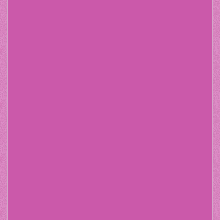
Te­st­ar­ti­kel
Lorem ipsum dolor sit
Nur 15,00 EUR
Diesen Text können Sie im Gambio Admin unter Content
Manager -> Elemente -> Startseite -> Freier Content 2
bearbeiten.
Lorem ipsum dolor sit amet, consetetur sadipscing elitr,
sed diam nonumy eirmod tempor invidunt ut labore et
dolore magna aliquyam erat, sed diam voluptua. At vero
eos et accusam et justo duo dolores et ea rebum. Stet